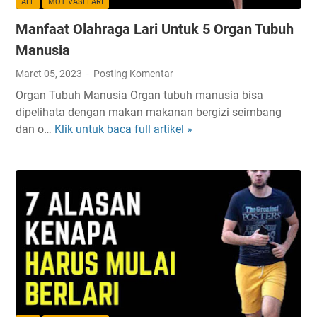
ALL
MOTIVASI LARI
n
Manfaat Olahraga Lari Untuk 5 Organ Tubuh
t
u
Manusia
k
Maret 05, 2023
Posting Komentar
P
Organ Tubuh Manusia Organ tubuh manusia bisa
e
dipelihata dengan makan makanan bergizi seimbang
n
dan o…
Klik untuk baca full artikel »
M
y
a
e
n
m
f
p
a
i
a
t
t
a
O
n
l
P
a
e
h
m