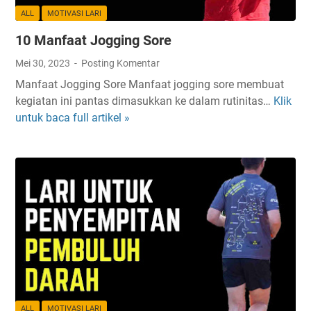
ALL
MOTIVASI LARI
10 Manfaat Jogging Sore
Mei 30, 2023
Posting Komentar
Manfaat Jogging Sore Manfaat jogging sore membuat
kegiatan ini pantas dimasukkan ke dalam rutinitas…
Klik
1
untuk baca full artikel »
0
M
a
n
f
a
a
t
J
o
g
g
ALL
MOTIVASI LARI