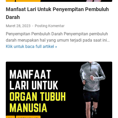
i
Manfaat Lari Untuk Penyempitan Pembuluh
n
g
Darah
S
Maret 28, 2023
Posting Komentar
o
Penyempitan Pembuluh Darah Penyempitan pembuluh
r
darah merupakan hal yang umum terjadi pada saat ini…
e
Klik untuk baca full artikel »
M
a
n
f
a
a
t
L
a
r
i
U