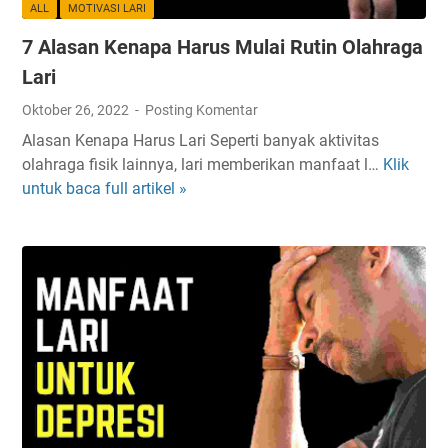
r
b
ALL
MOTIVASI LARI
a
u
7 Alasan Kenapa Harus Mulai Rutin Olahraga
g
l
a
u
Lari
L
h
Oktober 26, 2022
Posting Komentar
a
D
Alasan Kenapa Harus Lari Seperti banyak aktivitas
r
a
olahraga fisik lainnya, lari memberikan manfaat l…
Klik
7
i
r
untuk baca full artikel »
A
U
a
l
n
h
a
t
s
u
a
k
n
5
K
O
e
r
n
g
a
a
p
n