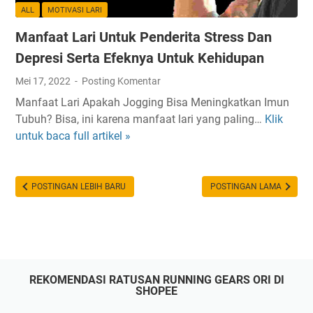
a
T
ALL
MOTIVASI LARI
H
u
Manfaat Lari Untuk Penderita Stress Dan
a
b
r
u
Depresi Serta Efeknya Untuk Kehidupan
u
h
Mei 17, 2022
Posting Komentar
s
M
Manfaat Lari Apakah Jogging Bisa Meningkatkan Imun
M
a
Tubuh? Bisa, ini karena manfaat lari yang paling…
Klik
M
u
n
untuk baca full artikel »
a
l
u
n
a
s
f
i
i
a
POSTINGAN LEBIH BARU
POSTINGAN LAMA
R
a
a
u
t
t
L
i
a
n
r
O
REKOMENDASI RATUSAN RUNNING GEARS ORI DI
i
l
SHOPEE
U
a