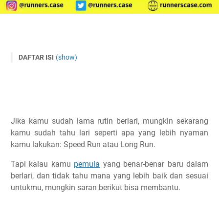
DAFTAR ISI
(show)
Jadi Mana Yang Lebih Baik? Long Run atau Speed Run?
Kapan Kamu Harus Lari Long Run?
Kapan Kamu Harus Lari Speed Run?
Tapi kalau saya cuma bisa lari pas libur di hari minggu
Jika kamu sudah lama rutin berlari, mungkin sekarang
gimana?
kamu sudah tahu lari seperti apa yang lebih nyaman
Kesimpulan Long Run vs Speed Run
kamu lakukan: Speed Run atau Long Run.
Artikel Lainnya Yang Setopik
Tapi kalau kamu
pemula
yang benar-benar baru dalam
berlari, dan tidak tahu mana yang lebih baik dan sesuai
untukmu, mungkin saran berikut bisa membantu.