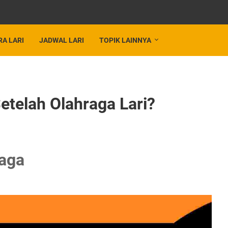
RA LARI
JADWAL LARI
TOPIK LAINNYA
telah Olahraga Lari?
aga