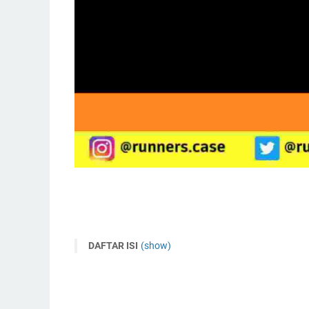
DAFTAR ISI
(show)
Kenapa Susu Coklat Merupakan Minuman Setela
Manfaat Minuman Susu Coklat Setelah Olahraga