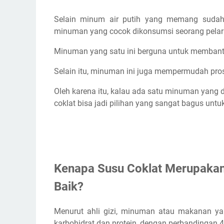
Membantu Rehidrasi
Selain minum air putih yang memang sudah 
Mengisi Ulang Sumber Energi
minuman yang cocok dikonsumsi seorang pelari
Membantu Proses Recovery
Minuman yang satu ini berguna untuk membantu 
Buat Sendiri Susu Coklat Untuk Diminum Setelah
Sebaiknya Susu Coklat Yang Panas atau Dingin?
Selain itu, minuman ini juga mempermudah prose
Kesimpulan
Oleh karena itu, kalau ada satu minuman yang 
Artikel Lainnya Yang Setopik
coklat bisa jadi pilihan yang sangat bagus unt
Kenapa Susu Coklat Merupakan
Baik?
Menurut ahli gizi, minuman atau makanan ya
karbohidrat dan protein, dengan perbandingan 4