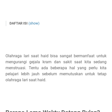
DAFTAR ISI
(show)
Berapa Lama Waktu Datang Bulan?
Apakah Saat Haid Boleh Lari Lari?
Olahraga Saat Haid Hari Pertama
Apa Manfaat Olahraga Saat Haid?
Olahraga lari saat haid bisa sangat bermanfaat untuk
Mengurangi gejala PMS
mengurangi gejala kram dan sakit saat kita sedang
Mengaktifkan endorfin dalam tubuh
menstruasi. Tentu ada beberapa hal yang perlu kita
pelajari lebih jauh sebelum memutuskan untuk tetap
Peningkatan kekuatan dan daya tahan
olahraga lari saat haid.
Meningkatkan sirkulasi darah
Melawan menstruasi yang menyakitkan
Mengurangi pembengkakan
Meningkatkan manajemen stres
Olahraga Apa Saja Yang Tidak Boleh Dilakukan Saat Haid?