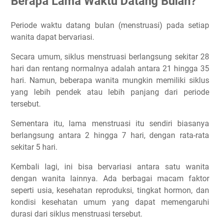
Berapa Lama Waktu Datang Bulan?
Olahraga Apa Saja Yang Boleh Dilakukan Saat Haid?
Periode waktu datang bulan (menstruasi) pada setiap
Olahraga kardio yang ringan
wanita dapat bervariasi.
Latihan otot dan latihan kekuatan yang ringan
Yoga dan Pilates
Secara umum, siklus menstruasi berlangsung sekitar 28
hari dan rentang normalnya adalah antara 21 hingga 35
Olahraga Apa Agar Haid Cepat Selesai?
hari. Namun, beberapa wanita mungkin memiliki siklus
Cara Olahraga Saat Haid | Lari Saat Menstruasi
yang lebih pendek atau lebih panjang dari periode
Olahraga di fase menstruasi
tersebut.
Olahraga di fase folikular
Sementara itu, lama menstruasi itu sendiri biasanya
Olahraga di fase ovulasi
berlangsung antara 2 hingga 7 hari, dengan rata-rata
Olahraga di fase luteal
sekitar 5 hari.
Kesimpulan
Kembali lagi, ini bisa bervariasi antara satu wanita
Artikel Lainnya Yang Setopik
dengan wanita lainnya. Ada berbagai macam faktor
seperti usia, kesehatan reproduksi, tingkat hormon, dan
kondisi kesehatan umum yang dapat memengaruhi
durasi dari siklus menstruasi tersebut.