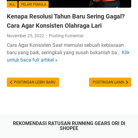
-
e
ALL
PELARI PEMULA
7
n
Kenapa Resolusi Tahun Baru Sering Gagal?
P
g
e
a
Cara Agar Konsisten Olahraga Lari
d
n
November 25, 2022
Posting Komentar
o
T
Cara Agar Konsisten Saat memulai sebuah kebiasaan
m
i
baru yang baik, seringkali yang susah bukanlah ba…
Klik
K
a
p
untuk baca full artikel »
e
n
s
n
L
d
a
e
a
p
POSTINGAN LEBIH BARU
POSTINGAN LAMA
n
n
a
g
P
R
k
r
e
a
o
s
p
g
o
S
r
REKOMENDASI RATUSAN RUNNING GEARS ORI DI
l
e
a
SHOPEE
u
b
m