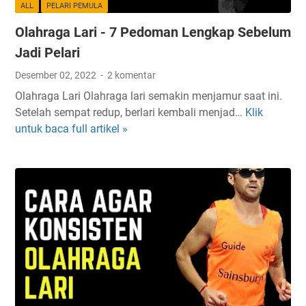
n
a
ALL
PELARI PEMULA
t
n
Olahraga Lari - 7 Pedoman Lengkap Sebelum
u
M
k
e
Jadi Pelari
P
n
Desember 02, 2022
2 komentar
e
t
Olahraga Lari Olahraga lari semakin menjamur saat ini.
m
a
Setelah sempat redup, berlari kembali menjad…
Klik
O
u
l
untuk baca full artikel »
l
l
a
a
h
|
r
L
a
e
g
n
a
g
L
k
a
a
r
p
i
D