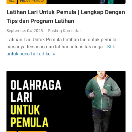
ALL
PELARI PEMULA
P
Latihan Lari Untuk Pemula | Lengkap Dengan
e
m
Tips dan Program Latihan
u
September 04, 2023
Posting Komentar
l
Latihan Lari Untuk Pemula Latihan lari untuk pemula
a
biasanya tersusun dari latihan intensitas ringa…
Klik
L
S
untuk baca full artikel »
a
e
t
c
i
a
h
r
a
a
n
F
L
i
a
s
r
i
i
k
U
d