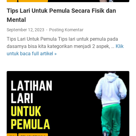
n
Tips Lari Untuk Pemula Secara Fisik dan
L
a
Mental
r
September 12, 2023
Posting Komentar
i
Tips Lari Untuk Pemula Tips lari untuk pemula pada
U
dasarnya bisa kita kategorikan menjadi 2 aspek, …
Klik
T
n
untuk baca full artikel »
i
t
p
u
s
k
L
P
a
e
r
m
i
u
U
l
n
a
t
u
k