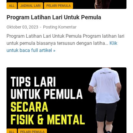
ALL
JADWAL LARI
PELARI PEMULA
Program Latihan Lari Untuk Pemula
Oktober 03, 2023
Posting Komentar
Program Latihan Lari Untuk Pemula Program latihan lari
untuk pemula biasanya tersusun dengan latiha…
Klik
P
untuk baca full artikel »
r
o
g
r
a
m
L
a
t
i
h
a
ALL
PELARI PEMULA