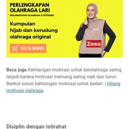
Baca juga
Kehilangan motivasi untuk berolahraga sering
terjadi karena motivasi memang sering naik dan turun.
Berikut solusi kehilangan motivasi untuk berlari. |
Hilang
motivasi olahraga
.
Disiplin dengan istirahat