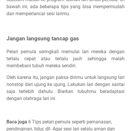
bawah ini, ada beberapa tips yang bisa mempermudah
dan memperlancar sesi larimu.
Jangan langsung tancap gas
Pelari pemula seringkali memulai lari mereka dengan
terlalu cepat atau terlalu jauh sehingga malah
membebani tubuh mereka sendiri.
Oleh karena itu, jangan paksa dirimu untuk langsung lari
nonstop dari ujung ke ujung. Lakukan lari dengan santai
saja terlebih dahulu. Biarkan tubuhmu beradaptasi
dengan olahraga lari ini.
Baca juga
6 Tips pelari pemula seperti pemanasan,
pendinginan, tidur, dll. Agar sesi lari selalu aman dan