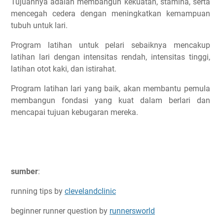
Tujuannya adalah membangun kekuatan, stamina, serta
mencegah cedera dengan meningkatkan kemampuan
tubuh untuk lari.
Program latihan untuk pelari sebaiknya mencakup
latihan lari dengan intensitas rendah, intensitas tinggi,
latihan otot kaki, dan istirahat.
Program latihan lari yang baik, akan membantu pemula
membangun fondasi yang kuat dalam berlari dan
mencapai tujuan kebugaran mereka.
sumber
:
running tips by
clevelandclinic
beginner runner question by
runnersworld