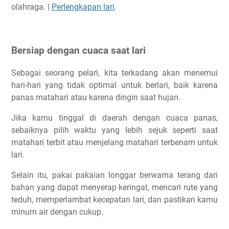
olahraga. |
Perlengkapan lari
.
Bersiap dengan cuaca saat lari
Sebagai seorang pelari, kita terkadang akan menemui
hari-hari yang tidak optimal untuk berlari, baik karena
panas matahari atau karena dingin saat hujan.
Jika kamu tinggal di daerah dengan cuaca panas,
sebaiknya pilih waktu yang lebih sejuk seperti saat
matahari terbit atau menjelang matahari terbenam untuk
lari.
Selain itu, pakai pakaian longgar berwarna terang dari
bahan yang dapat menyerap keringat, mencari rute yang
teduh, memperlambat kecepatan lari, dan pastikan kamu
minum air dengan cukup.