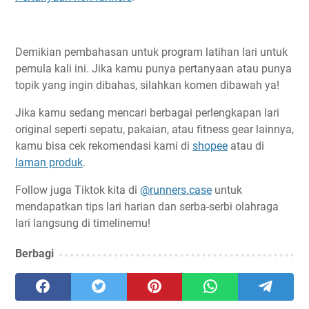
Demikian pembahasan untuk program latihan lari untuk
pemula kali ini. Jika kamu punya pertanyaan atau punya
topik yang ingin dibahas, silahkan komen dibawah ya!
Jika kamu sedang mencari berbagai perlengkapan lari
original seperti sepatu, pakaian, atau fitness gear lainnya,
kamu bisa cek rekomendasi kami di
shopee
atau di
laman produk
.
Follow juga Tiktok kita di
@runners.case
untuk
mendapatkan tips lari harian dan serba-serbi olahraga
lari langsung di timelinemu!
Berbagi