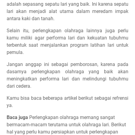
adalah sepasang sepatu lari yang baik. Ini karena sepatu
lari akan menjadi alat utama dalam meredam impak
antara kaki dan tanah.
Selain itu, perlengkapan olahraga lainnya juga perlu
kamu miliki agar performa lari dan kekuatan tubuhmu
terbentuk saat menjalankan program latihan lari untuk
pemula.
Jangan anggap ini sebagai pemborosan, karena pada
dasarnya perlengkapan olahraga yang baik akan
meningkatkan performa lari dan melindungi tubuhmu
dari cedera.
Kamu bisa baca beberapa artikel berikut sebagai refrensi
ya.
Baca juga
Perlengkapan olahraga memang sangat
bermacam-macam terutama untuk olahraga lari. Berikut
hal yang perlu kamu persiapkan untuk perlengkapan