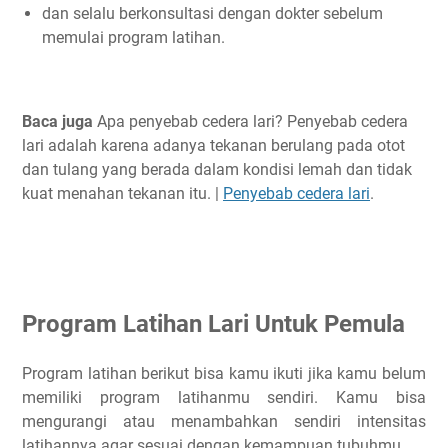
dan selalu berkonsultasi dengan dokter sebelum
memulai program latihan.
Baca juga
Apa penyebab cedera lari? Penyebab cedera
lari adalah karena adanya tekanan berulang pada otot
dan tulang yang berada dalam kondisi lemah dan tidak
kuat menahan tekanan itu. |
Penyebab cedera lari
.
Program Latihan Lari Untuk Pemula
Program latihan berikut bisa kamu ikuti jika kamu belum
memiliki program latihanmu sendiri. Kamu bisa
mengurangi atau menambahkan sendiri intensitas
latihannya agar sesuai dengan kemampuan tubuhmu.