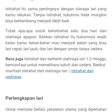
Istirahat itu sama pentingnya dengan olaraga lari yang
kamu lakukan. Tanpa istirahat, tubuhmu tidak mungkin
bisa berkembang menjadi lebih baik.
Tidak apa-apa untuk beristirahat satu dua hari dari
olahraga apapun. Bahkan istirahat itu hukumnya wajib
kalau kamu benar-benar mau menjadi pelari yang bisa
lari cepat, lari jauh, dan lari dengan aman tanpa cedera.
Baca juga
Istirahat dan berhenti olahraga lari 1-2 minggu
bermanfaat untuk memelihara tubuh dari cedera. Berikut
manfaat istirahat dari olahraga lari. |
Istirahat dari
olahraga
.
Perlengkapan lari
Untuk memulai berlari, peralatan utama yang diperlukan