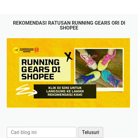
REKOMENDASI RATUSAN RUNNING GEARS ORI DI
SHOPEE