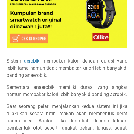
Sistem
aerobik
membakar kalori dengan durasi yang
lebih lama namun tidak membakar kalori lebih banyak di
banding anaerobik.
Sementara anaerobik memiliki durasi yang singkat
namun membakar kalori lebih banyak dibanding aerobik.
Saat seorang pelari menjalankan kedua sistem ini jika
dilakukan secara rutin, makan akan membentuk berat
badan ideal. Apalagi jika ditambah dengan latihan
pembentuk otot seperti angkat beban, lunges, squat,