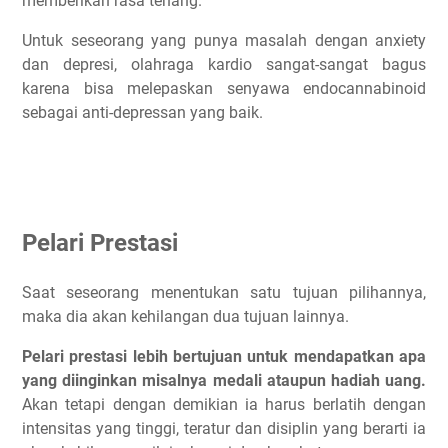
memberikan rasa tenang.
Untuk seseorang yang punya masalah dengan anxiety
dan depresi, olahraga kardio sangat-sangat bagus
karena bisa melepaskan senyawa endocannabinoid
sebagai anti-depressan yang baik.
Pelari Prestasi
Saat seseorang menentukan satu tujuan pilihannya,
maka dia akan kehilangan dua tujuan lainnya.
Pelari prestasi lebih bertujuan untuk mendapatkan apa
yang diinginkan misalnya medali ataupun hadiah uang.
Akan tetapi dengan demikian ia harus berlatih dengan
intensitas yang tinggi, teratur dan disiplin yang berarti ia