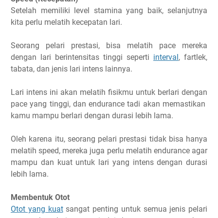
Setelah memiliki level stamina yang baik, selanjutnya
kita perlu melatih kecepatan lari.
Seorang pelari prestasi, bisa melatih pace mereka
dengan lari berintensitas tinggi seperti
interval
, fartlek,
tabata, dan jenis lari intens lainnya.
Lari intens ini akan melatih fisikmu untuk berlari dengan
pace yang tinggi, dan endurance tadi akan memastikan
kamu mampu berlari dengan durasi lebih lama.
Oleh karena itu, seorang pelari prestasi tidak bisa hanya
melatih speed, mereka juga perlu melatih endurance agar
mampu dan kuat untuk lari yang intens dengan durasi
lebih lama.
Membentuk Otot
Otot yang kuat
sangat penting untuk semua jenis pelari