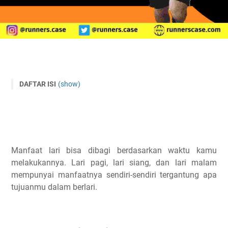
DAFTAR ISI
(show)
Manfaat Lari Pagi
Lari Pagi Itu Jam Berapa?
Manfaat Lari di Siang/Sore
Apakah Lari Siang Berbahaya?
Manfaat lari bisa dibagi berdasarkan waktu kamu
Olahraga Siang Bagusnya Jam Berapa?
melakukannya. Lari pagi, lari siang, dan lari malam
Manfaat Lari Sore / Malam
mempunyai manfaatnya sendiri-sendiri tergantung apa
tujuanmu dalam berlari.
Apakah Lari di Malam Hari Berbahaya?
Apakah Jogging di Malam Hari Itu Baik?
Lari Malam Bagus Jam Berapa?