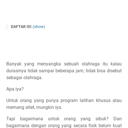
DAFTAR ISI
(show)
30 Menit Olahraga Apa Saja?
Mengapa Olahraga Minimal 30 Menit?
Manfaat Aerobik 30 Menit Setiap Hari
7 Manfaat Lari 30 Menit
Banyak yang menyangka sebuah olahraga itu kalau
Membakar Lemak
durasinya tidak sampai beberapa jam, tidak bisa disebut
Mood Terasa Lebih Baik
sebagai olahraga.
Aman Dari Cedera
Apa iya?
Memperbaiki Kualitas Tidurmu
Untuk orang yang punya program latihan khusus atau
Kualitas Hidup Membaik
memang atlet, mungkin iya.
Cocok Untuk Orang Sibuk
Menghilangkan Lesu dan Rasa Malas
Tapi bagaimana untuk orang yang sibuk? Dan
bagaimana dengan orang yang secara fisik belum kuat
Lari 30 Menit Berapa Km?