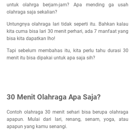
untuk olahrga berjam-jam? Apa mending ga usah
Apakah Olahraga 30 Menit Setiap Hari Bisa Menurunkan
olahraga saja sekalian?
Berat Badan?
Berapa Kalori Yang Terbakar Saat Jogging 30 Menit?
Untungnya olahraga lari tidak seperti itu. Bahkan kalau
Kesimpulan
kita cuma bisa lari 30 menit perhari, ada 7 manfaat yang
bisa kita dapatkan lho!
Artikel Lainnya Yang Setopik
Tapi sebelum membahas itu, kita perlu tahu durasi 30
menit itu bisa dipakai untuk apa saja sih?
30 Menit Olahraga Apa Saja?
Contoh olahraga 30 menit sehari bisa berupa olahraga
apapun. Mulai dari lari, renang, senam, yoga, atau
apapun yang kamu senangi.