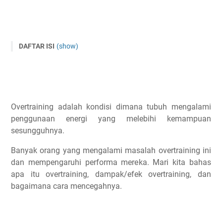
DAFTAR ISI
(show)
Apa Itu Overtraining Dalam Olahraga?
Apa Efek Overtraining? | 12 Dampak Overtraining
Performa Lari Memburuk
Lari Jadi Terasa Lebih Sulit Dari Biasanya
Overtraining adalah kondisi dimana tubuh mengalami
penggunaan energi yang melebihi kemampuan
Otot Terasa Lebih Sakit Setelah Lari
sesungguhnya.
Nafsu Makan Tidak Stabil
Bertambah Berat Badan dan Massa Otot Hilang
Banyak orang yang mengalami masalah overtraining ini
Kelelahan Atau Burnout
dan mempengaruhi performa mereka. Mari kita bahas
apa itu overtraining, dampak/efek overtraining, dan
Mood dan Fokus Tidak Stabil
bagaimana cara mencegahnya.
Masalah Tidur
Hormon Libido Terganggu
Sering Jatuh Sakit