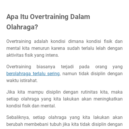
Sering Cedera dan Susah Sembuh Dari Cedera
Detak Jantung Meninggi
Apa Itu Overtraining Dalam
Cegah Overtraining Dengan Latihan Treshold
Olahraga?
2 Macam Treshold Training
Berapa Pace Yang Dipakai Saat Treshold Run?
Overtraining adalah kondisi dimana kondisi fisik dan
mental kita menurun karena sudah terlalu lelah dengan
Bagaimana Solusi Overtraining?
aktivitas fisik yang intens.
Kesimpulan
Artikel Lainnya Yang Setopik
Overtraining biasanya terjadi pada orang yang
berolahraga terlalu sering
, namun tidak disiplin dengan
waktu istirahat.
Jika kita mampu disiplin dengan rutinitas kita, maka
setiap olahraga yang kita lakukan akan meningkatkan
kondisi fisik dan mental.
Sebaliknya, setiap olahraga yang kita lakukan akan
berubah membebani tubuh jika kita tidak disiplin dengan