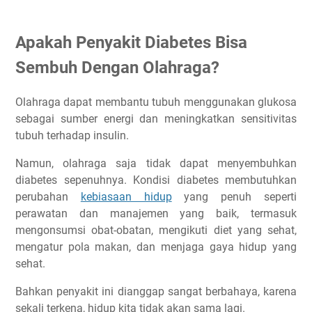
Apakah Penyakit Diabetes Bisa
Sembuh Dengan Olahraga?
Olahraga dapat membantu tubuh menggunakan glukosa
sebagai sumber energi dan meningkatkan sensitivitas
tubuh terhadap insulin.
Namun, olahraga saja tidak dapat menyembuhkan
diabetes sepenuhnya. Kondisi diabetes membutuhkan
perubahan
kebiasaan hidup
yang penuh seperti
perawatan dan manajemen yang baik, termasuk
mengonsumsi obat-obatan, mengikuti diet yang sehat,
mengatur pola makan, dan menjaga gaya hidup yang
sehat.
Bahkan penyakit ini dianggap sangat berbahaya, karena
sekali terkena, hidup kita tidak akan sama lagi.