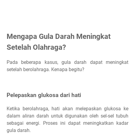
Mengapa Gula Darah Meningkat
Setelah Olahraga?
Pada beberapa kasus, gula darah dapat meningkat
setelah berolahraga. Kenapa begitu?
Pelepaskan glukosa dari hati
Ketika berolahraga, hati akan melepaskan glukosa ke
dalam aliran darah untuk digunakan oleh sel-sel tubuh
sebagai energi. Proses ini dapat meningkatkan kadar
gula darah.