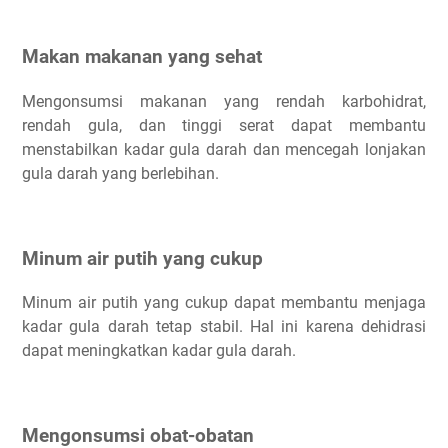
Makan makanan yang sehat
Mengonsumsi makanan yang rendah karbohidrat,
rendah gula, dan tinggi serat dapat membantu
menstabilkan kadar gula darah dan mencegah lonjakan
gula darah yang berlebihan.
Minum air putih yang cukup
Minum air putih yang cukup dapat membantu menjaga
kadar gula darah tetap stabil. Hal ini karena dehidrasi
dapat meningkatkan kadar gula darah.
Mengonsumsi obat-obatan