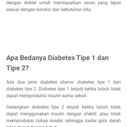
dengan dokter untuk mendapatkan saran yang tepat
sesuai dengan kondisi dan kebutuhan kita.
Apa Bedanya Diabetes Tipe 1 dan
Tipe 2?
Ada dua jenis diabetes utama: diabetes tipe 1 dan
diabetes tipe 2. Diabetes tipe 1 terjadi ketika tubuh tidak
dapat memproduksi insulin sama sekali.
Sedangkan diabetes tipe 2 terjadi ketika tubuh tidak
dapat menggunakan insulin dengan efektif, atau tidak
memproduksi cukup insulin sehingga kadar gula darah