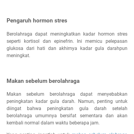
Pengaruh hormon stres
Berolahraga dapat meningkatkan kadar hormon stres
seperti kortisol dan epinefrin. Ini memicu pelepasan
glukosa dari hati dan akhirnya kadar gula darahpun
meningkat.
Makan sebelum berolahraga
Makan sebelum berolahraga dapat menyebabkan
peningkatan kadar gula darah. Namun, penting untuk
diingat bahwa peningkatan gula darah setelah
berolahraga umumnya bersifat sementara dan akan
kembali normal dalam waktu beberapa jam.