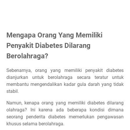
Mengapa Orang Yang Memiliki
Penyakit Diabetes Dilarang
Berolahraga?
Sebenarnya, orang yang memiliki penyakit diabetes
dianjurkan untuk berolahraga secara teratur untuk
membantu mengendalikan kadar gula darah yang tidak
stabil.
Namun, kenapa orang yang memiliki diabetes dilarang
olahraga? Ini karena ada beberapa kondisi dimana
seorang penderita diabetes memerlukan pengawasan
khusus selama berolahraga.