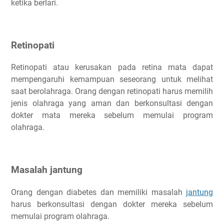
ketika berlari.
Retinopati
Retinopati atau kerusakan pada retina mata dapat
mempengaruhi kemampuan seseorang untuk melihat
saat berolahraga. Orang dengan retinopati harus memilih
jenis olahraga yang aman dan berkonsultasi dengan
dokter mata mereka sebelum memulai program
olahraga.
Masalah jantung
Orang dengan diabetes dan memiliki masalah
jantung
harus berkonsultasi dengan dokter mereka sebelum
memulai program olahraga.