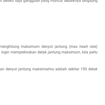
dan sedikit saja gangguan yang muncul sebaiknya langsung
enghitung maksimum denyut jantung (max heart rate)
kita ingin memperkirakan detak jantung maksimum, kita perlu
raan denyut jantung maksimalmu adalah sekitar 190 detak