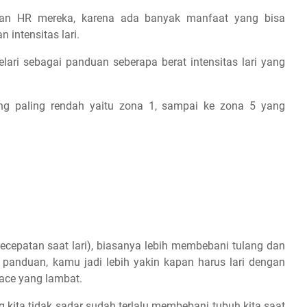
rkan HR mereka, karena ada banyak manfaat yang bisa
 intensitas lari.
elari sebagai panduan seberapa berat intensitas lari yang
yang paling rendah yaitu zona 1, sampai ke zona 5 yang
ecepatan saat lari), biasanya lebih membebani tulang dan
panduan, kamu jadi lebih yakin kapan harus lari dengan
pace yang lambat.
g kita tidak sadar sudah terlalu membebani tubuh kita saat