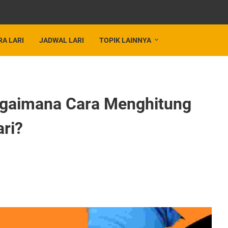
RA LARI
JADWAL LARI
TOPIK LAINNYA
Bagaimana Cara Menghitung
ari?