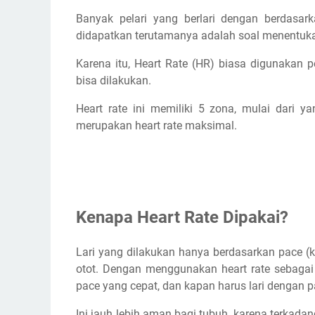
Mengapa Heart Rate Tinggi Saat Olahraga?
Banyak pelari yang berlari dengan berdasa
Intensitas olahraga yang tinggi
didapatkan terutamanya adalah soal menentukan
Kondisi fisik tidak bugar
Karena itu, Heart Rate (HR) biasa digunakan p
Suhu tubuh & suhu udara yang meningkat
bisa dilakukan.
Apa Akibat Heart Rate Tinggi?
Kesimpulan
Heart rate ini memiliki 5 zona, mulai dari 
merupakan heart rate maksimal.
Daftar Para Ahli di Artikel Ini
Artikel Lainnya Yang Setopik
Kenapa Heart Rate Dipakai?
Lari yang dilakukan hanya berdasarkan pace (k
otot. Dengan menggunakan heart rate sebagai 
pace yang cepat, dan kapan harus lari dengan 
Ini jauh lebih aman bagi tubuh, karena terkadan