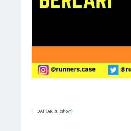
DAFTAR ISI
(show)
Apa Itu Heart Rate (HR) ?
Kenapa Heart Rate Dipakai?