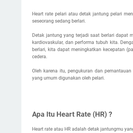
Berapa Detak Jantung Normal Saat Lari?
Heart rate pelari atau detak jantung pelari 
Berapa Max Heart Rate?
seseorang sedang berlari.
Apa Itu Zona Heart Rate? | 5 Zona Heart Rate Saa
Zona 1 HR Saat Olahraga Lari
Detak jantung yang terjadi saat berlari dapat 
Zona 2 HR Saat Olahraga Lari
kardiovaskular, dan performa tubuh kita. Den
Zona 3 HR Saat Olahraga Lari
berlari, kita dapat meningkatkan kecepatan (
cedera.
Zona 4 HR Saat Olahraga Lari
Zona 5 HR Saat Olahraga Lari
Oleh karena itu, pengukuran dan pemantauan 
Apa Itu Zone Aerobik?
yang umum digunakan oleh pelari.
Apa Itu Zona Anaerobik?
Cara Mengetahui Zona Heart Rate | Cara Menghit
Cara Menghitung Zona Heart Rate Maksimal
Cara Menghitung Target Heart Rate | Contoh 
Apa Itu Heart Rate (HR) ?
Cara Melatih Heart Rate
Lari Sebentar Jantung Berdebar
Heart rate atau HR adalah detak jantungmu yan