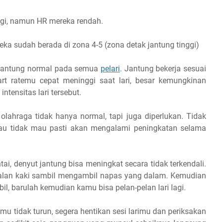
nggi, namun HR mereka rendah.
eka sudah berada di zona 4-5 (zona detak jantung tinggi)
k jantung normal pada semua
pelari
. Jantung bekerja sesuai
 heart ratemu cepat meninggi saat lari, besar kemungkinan
tensitas lari tersebut.
olahraga tidak hanya normal, tapi juga diperlukan. Tidak
mau tidak mau pasti akan mengalami peningkatan selama
tai, denyut jantung bisa meningkat secara tidak terkendali.
an jalan kaki sambil mengambil napas yang dalam. Kemudian
il, barulah kemudian kamu bisa pelan-pelan lari lagi.
ngmu tidak turun, segera hentikan sesi larimu dan periksakan