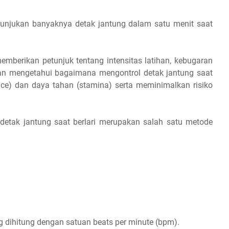
menunjukan banyaknya detak jantung dalam satu menit saat
t Lari
memberikan petunjuk tentang intensitas latihan, kebugaran
gan mengetahui bagaimana mengontrol detak jantung saat
pace) dan daya tahan (stamina) serta meminimalkan risiko
detak jantung saat berlari merupakan salah satu metode
ung Zona Heart Rate Saat Lari
Cara Menghitung Zona Heart Rate Untuk Lari
g dihitung dengan satuan beats per minute (bpm).