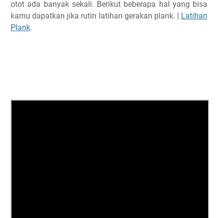
otot ada banyak sekali. Berikut beberapa hal yang bisa
kamu dapatkan jika rutin latihan gerakan plank. |
Latihan
Plank
.