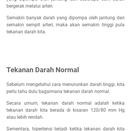
Pengaturan Nutrisi
bergerak melalui arteri.
Program Olahraga Untuk Orang Dengan Darah Tinggi
Semakin banyak darah yang dipompa oleh jantung dan
Kesimpulan
semakin sempit arteri, maka akan semakin tinggi pula
Daftar Para Ahli di Artikel Ini
tekanan darah kita.
Artikel Lainnya Yang Setopik
Tekanan Darah Normal
Sebelum mengetahui cara menurunkan darah tinggi, kita
perlu tahu dulu bagaimana tekanan darah normal.
Secara umum, tekanan darah normal adalah ketika
tekanan darah kita berada di kisaran 120/80 mm Hg
atau lebih rendah.
Sementara, hipertensi terjadi ketika tekanan darah kita