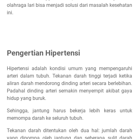
olahraga lari bisa menjadi solusi dari masalah kesehatan
Aneurisma
ini.
Gagal jantung
Masalah ginjal
Masalah mata
Sindrom metabolik
Gangguan pada otak
Pengertian Hipertensi
Tips Menurunkan Tekanan Darah Tinggi
Hipertensi adalah kondisi umum yang mempengaruhi
Olahraga rutin
arteri dalam tubuh. Tekanan darah tinggi terjadi ketika
Cari olahraga yang kamu suka
aliran darah mendorong dinding arteri secara berlebihan.
Buat target olahraga yang mudah dicapai
Padahal dinding arteri semakin menyempit akibat gaya
Atur nutrisi
hidup yang buruk.
Ubah gaya hidup
Sehingga, jantung harus bekerja lebih keras untuk
Cara Menurunkan Darah Tinggi
memompa darah ke seluruh tubuh.
Lari
Tekanan darah ditentukan oleh dua hal: jumlah darah
Latihan Isometric
yang dipompa oleh jantung dan seberapa sulit darah