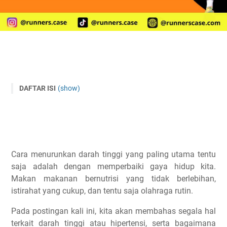
DAFTAR ISI
(show)
Pengertian Hipertensi
Tekanan Darah Normal
Penyebab Darah Tinggi
Makanan Penyebab Darah Tinggi
Cara menurunkan darah tinggi yang paling utama tentu
Terlalu banyak garam
saja adalah dengan memperbaiki gaya hidup kita.
Rendahnya kadar kalium
Makan makanan bernutrisi yang tidak berlebihan,
istirahat yang cukup, dan tentu saja olahraga rutin.
Konsumsi alkohol berlebihan
Penyakit Darah Tinggi
Pada postingan kali ini, kita akan membahas segala hal
Serangan jantung atau stroke
terkait darah tinggi atau hipertensi, serta bagaimana