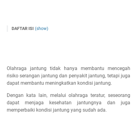
DAFTAR ISI
(show)
Manfaat Olahraga Bagi Kesehatan Jantung
Jantung Sehat Itu Seperti Apa?
Fungsi pompa darah yang baik
Detak jantung yang teratur
Olahraga jantung tidak hanya membantu mencegah
Tekanan darah normal
risiko serangan jantung dan penyakit jantung, tetapi juga
Menstabilkan kolesterol
dapat membantu meningkatkan kondisi jantung.
Pembuluh darah yang sehat
Dengan kata lain, melalui olahraga teratur, seseorang
Bagaimana Cara Memperkuat Jantung?
dapat menjaga kesehatan jantungnya dan juga
Melakukan olahraga teratur
memperbaiki kondisi jantung yang sudah ada.
Jaga makan
Jaga berat badan
Hindari merokok