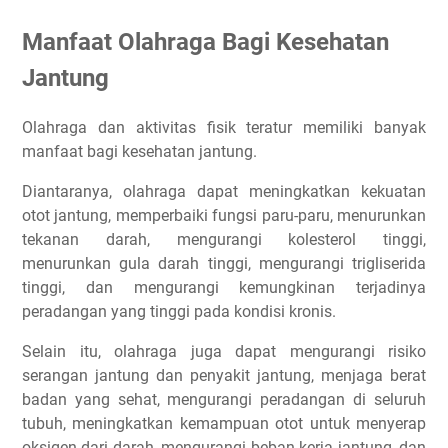
Mengelola stres
Manfaat Olahraga Bagi Kesehatan
Hindari alkohol
Jantung
Tidur yang cukup
Konsumsi makanan sehat untuk jantung
Olahraga dan aktivitas fisik teratur memiliki banyak
Kurangi makanan cepat saji
manfaat bagi kesehatan jantung.
Mengonsumsi cukup serat
Diantaranya, olahraga dapat meningkatkan kekuatan
Minum air yang cukup
otot jantung, memperbaiki fungsi paru-paru, menurunkan
Mengurangi konsumsi gula tambahan
tekanan darah, mengurangi kolesterol tinggi,
Rutin memeriksakan kesehatan
menurunkan gula darah tinggi, mengurangi trigliserida
Olahraga Yang Baik Untuk Jantung
tinggi, dan mengurangi kemungkinan terjadinya
peradangan yang tinggi pada kondisi kronis.
Latihan Aerobik
Latihan Kekuatan
Selain itu, olahraga juga dapat mengurangi risiko
Peregangan
serangan jantung dan penyakit jantung, menjaga berat
badan yang sehat, mengurangi peradangan di seluruh
Apakah Lari Bagus Untuk Jantung?
tubuh, meningkatkan kemampuan otot untuk menyerap
Meningkatkan kekuatan jantung
oksigen dari darah, mengurangi beban kerja jantung, dan