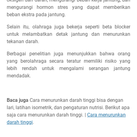
Meningkatkan kapasitas paru-paru
mengurangi hormon stres yang dapat memberikan
Menstabilkan tekanan darah
beban ekstra pada jantung.
Menyeimbangkan kadar kolesterol
Selain itu, olahraga juga bekerja seperti beta blocker
Mengontrol berat badan
untuk melambatkan detak jantung dan menurunkan
Apakah Lemah Jantung Boleh Olahraga?
tekanan darah.
Olahraga Apa Yang Cocok Untuk Lemah Jantung?
Berbagai penelitian juga menunjukkan bahwa orang
Waktu Olahraga Yang Baik Untuk Jantung
yang berolahraga secara teratur memiliki risiko yang
Olahraga di pagi hari
lebih rendah untuk mengalami serangan jantung
Olahraga di sore hari
mendadak.
Olahraga di malam hari
Durasi Olahraga Jantung Yang Disarankan
Baca juga
Cara menurunkan darah tinggi bisa dengan
Program Olahraga Jantung Dengan Lari & Latihan Otot
lari, latihan isometrik, dan pengaturan nutrisi. Berikut apa
Kesimpulan
saja cara menurunkan darah tinggi. |
Cara menurunkan
Daftar Para Ahli di Artikel Ini
darah tinggi
.
Artikel Lainnya Yang Setopik