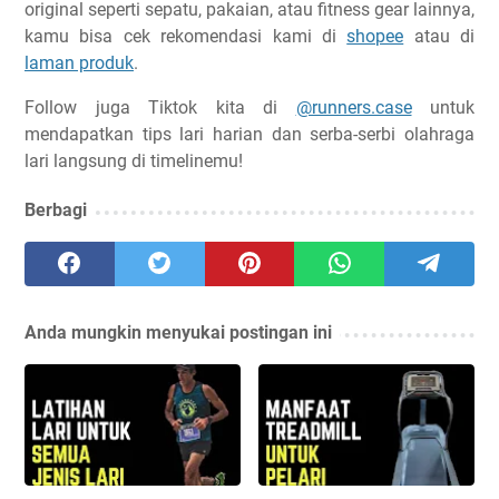
original seperti sepatu, pakaian, atau fitness gear lainnya,
kamu bisa cek rekomendasi kami di
shopee
atau di
laman produk
.
Follow juga Tiktok kita di
@runners.case
untuk
mendapatkan tips lari harian dan serba-serbi olahraga
lari langsung di timelinemu!
Berbagi
Anda mungkin menyukai postingan ini