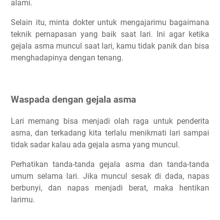
alami.
Selain itu, minta dokter untuk mengajarimu bagaimana
teknik pernapasan yang baik saat lari. Ini agar ketika
gejala asma muncul saat lari, kamu tidak panik dan bisa
menghadapinya dengan tenang.
Waspada dengan gejala asma
Lari memang bisa menjadi olah raga untuk penderita
asma, dan terkadang kita terlalu menikmati lari sampai
tidak sadar kalau ada gejala asma yang muncul.
Perhatikan tanda-tanda gejala asma dan tanda-tanda
umum selama lari. Jika muncul sesak di dada, napas
berbunyi, dan napas menjadi berat, maka hentikan
larimu.