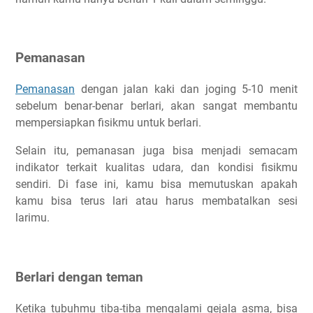
Pemanasan
Pemanasan
dengan jalan kaki dan joging 5-10 menit
sebelum benar-benar berlari, akan sangat membantu
mempersiapkan fisikmu untuk berlari.
Selain itu, pemanasan juga bisa menjadi semacam
indikator terkait kualitas udara, dan kondisi fisikmu
sendiri. Di fase ini, kamu bisa memutuskan apakah
kamu bisa terus lari atau harus membatalkan sesi
larimu.
Berlari dengan teman
Ketika tubuhmu tiba-tiba mengalami gejala asma, bisa