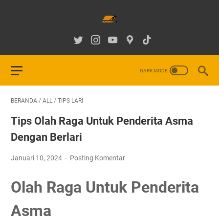
BERANDA
/
ALL
/
TIPS LARI
Tips Olah Raga Untuk Penderita Asma
Dengan Berlari
Januari 10, 2024
Posting Komentar
Olah Raga Untuk Penderita
Asma