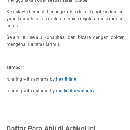
menggunakan obat sesuai saran dokter.
Sebaiknya berhenti berlari jika lari dulu jika intensitas lari
yang kamu lakukan malah memicu gejala atau serangan
asma.
Selain itu, selalu konsultasi dan bicara dengan dokter
mengenai rutinitas larimu.
sumber
:
running with asthma by
healthline
running with asthma by
medicalnewstoday
Daftar Para Ahli di Artikel Ini