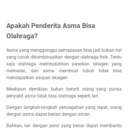
Waspadai polusi udara dan pemicu alergi
Pahami dimana batas tubuhmu
Pemanasan
Apakah Penderita Asma Bisa
Berlari dengan teman
Olahraga?
Mandi setelah lari
Tahu kapan harus berhenti lari
Asma yang mengganggu pernapasan bisa jadi bukan hal
Kesimpulan
yang cocok dikombinasikan dengan olahraga fisik. Tentu
Daftar Para Ahli di Artikel Ini
saja olahraga membutuhkan pasokan oksigen yang
Artikel Lainnya Yang Setopik
memadai, dan asma membuat tubuh tidak bisa
mendapatkan asupan oksigen.
Meskipun demikian, bukan berarti orang yang punya
penyakit asma tidak bisa olahraga seperti lari.
Dengan langkah-langkah pencegahan yang tepat, orang
dengan asma dapat berlari dengan aman.
Bahkan, lari dengan porsi yang benar dapat membantu