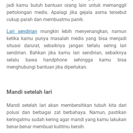
jadi kamu butuh bantuan orang lain untuk memanggil
pertolongan medis. Apalagi jika gejala asma tersebut
cukup parah dan membuatmu panik.
Lari sendirian
mungkin lebih menyenangkan, namun
ketika kamu punya masalah medis yang bisa menjadi
situasi darurat, sebaiknya jangan terlalu sering lari
sendirian. Bahkan jika kamu lari sendirian, sebaiknya
selalu bawa handphone sehingga kamu bisa
menghubungi bantuan jika diperlukan.
Mandi setelah lari
Mandi setelah lari akan membersihkan tubuh kita dari
polusi dan berbagai zat berbahaya. Namun, pastikan
keringatmu sudah kering agar mandi yang kamu lakukan
benar-benar membuat kulitmu bersih.