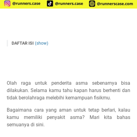
DAFTAR ISI
(show)
Apakah Penderita Asma Bisa Olahraga?
Bolehkah Penderita Asma Olahraga Lari?
Apakah Lari Bisa Membuat Asma Kambuh?
Mengapa Penderita Asma Disarankan Untuk Berolahraga
Olah raga untuk penderita asma sebenarnya bisa
Lari Pagi?
dilakukan. Selama kamu tahu kapan harus berhenti dan
Tips Olah raga Untuk Penderita Asma Dengan Berlari
tidak berolahraga melebihi kemampuan fisikmu.
Konsultasikan dengan dokter
Bagaimana cara yang aman untuk tetap berlari, kalau
Waspada dengan gejala asma
kamu memiliki penyakit asma? Mari kita bahas
Selalu bawa inhaler
semuanya di sini.
Periksa perkiraan cuaca