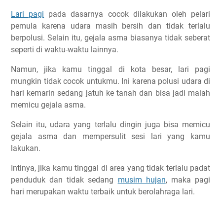
Lari pagi
pada dasarnya cocok dilakukan oleh pelari
pemula karena udara masih bersih dan tidak terlalu
berpolusi. Selain itu, gejala asma biasanya tidak seberat
seperti di waktu-waktu lainnya.
Namun, jika kamu tinggal di kota besar, lari pagi
mungkin tidak cocok untukmu. Ini karena polusi udara di
hari kemarin sedang jatuh ke tanah dan bisa jadi malah
memicu gejala asma.
Selain itu, udara yang terlalu dingin juga bisa memicu
gejala asma dan mempersulit sesi lari yang kamu
lakukan.
Intinya, jika kamu tinggal di area yang tidak terlalu padat
penduduk dan tidak sedang
musim hujan
, maka pagi
hari merupakan waktu terbaik untuk berolahraga lari.