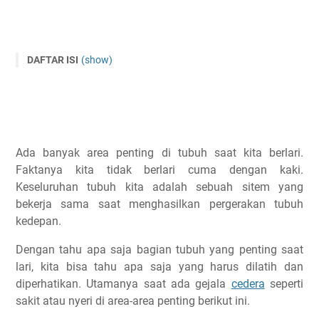
DAFTAR ISI
(show)
Kaki dan Engkel
Lutut dan Paha
Pinggul dan Bokong
Core dan Lengan
Ada banyak area penting di tubuh saat kita berlari.
Sistem Kardiovaskular
Faktanya kita tidak berlari cuma dengan kaki.
Artikel Lainnya Yang Setopik
Keseluruhan tubuh kita adalah sebuah sitem yang
bekerja sama saat menghasilkan pergerakan tubuh
kedepan.
Dengan tahu apa saja bagian tubuh yang penting saat
lari, kita bisa tahu apa saja yang harus dilatih dan
diperhatikan. Utamanya saat ada gejala
cedera
seperti
sakit atau nyeri di area-area penting berikut ini.