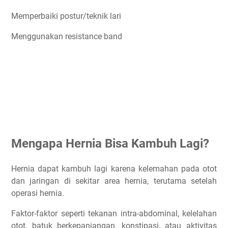
Memperbaiki postur/teknik lari
Menggunakan resistance band
Mengapa Hernia Bisa Kambuh Lagi?
Hernia dapat kambuh lagi karena kelemahan pada otot
dan jaringan di sekitar area hernia, terutama setelah
operasi hernia.
Faktor-faktor seperti tekanan intra-abdominal, kelelahan
otot, batuk berkepanjangan, konstipasi, atau aktivitas