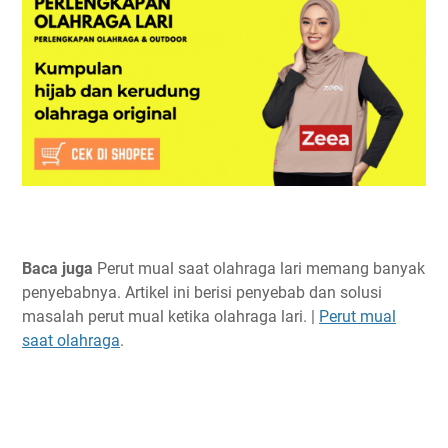
Baca juga
Perut mual saat olahraga lari memang banyak
penyebabnya. Artikel ini berisi penyebab dan solusi
masalah perut mual ketika olahraga lari. |
Perut mual
saat olahraga
.