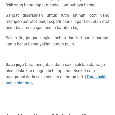
fisik yang berat dapat memicu kambuhnya hernia.
Sangat disarankan untuk rutin latihan otot yang
memperkuat otot perut seperti plank, agar kekuatan otot
perut bisa mencegah hernia kambuh lagi.
Selain itu, jangan angkat beban dan lari sprint sampai
kamu benar-benar yaking sudah pulih.
Baca juga
Cara mengatasi dada sakit setelah olahraga
bisa dilakukan dengan beberapa hal. Berikut cara
mengatasi dada sakit setelah olahraga lari. |
Dada sakit
habis olahraga
.