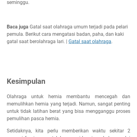
seminggu.
Baca juga
Gatal saat olahraga umum terjadi pada pelari
pemula. Berikut cara mengatasi badan, paha, dan kaki
gatal saat berolahraga lari. |
Gatal saat olahraga
.
Kesimpulan
Olahraga untuk hernia membantu mencegah dan
memulihkan hernia yang terjadi. Namun, sangat penting
untuk tidak latihan berat yang bisa mengganggu proses
pemulihan pasca hernia.
Setidaknya, kita perlu memberikan waktu sekitar 2