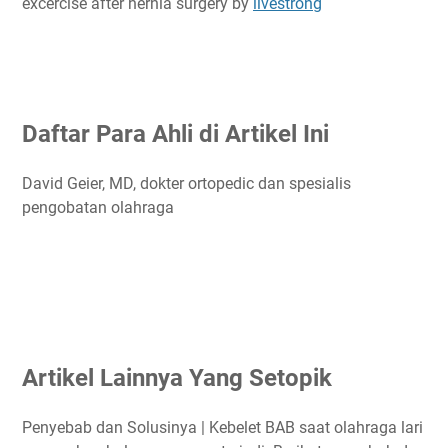
excercise after hernia surgery by
livestrong
Daftar Para Ahli di Artikel Ini
David Geier, MD, dokter ortopedic dan spesialis
pengobatan olahraga
Artikel Lainnya Yang Setopik
Penyebab dan Solusinya | Kebelet BAB saat olahraga lari