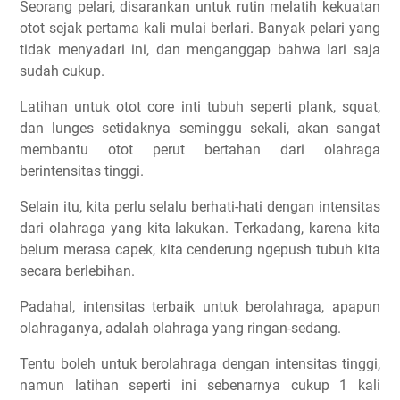
Seorang pelari, disarankan untuk rutin melatih kekuatan
otot sejak pertama kali mulai berlari. Banyak pelari yang
tidak menyadari ini, dan menganggap bahwa lari saja
sudah cukup.
Latihan untuk otot core inti tubuh seperti plank, squat,
dan lunges setidaknya seminggu sekali, akan sangat
membantu otot perut bertahan dari olahraga
berintensitas tinggi.
Selain itu, kita perlu selalu berhati-hati dengan intensitas
dari olahraga yang kita lakukan. Terkadang, karena kita
belum merasa capek, kita cenderung ngepush tubuh kita
secara berlebihan.
Padahal, intensitas terbaik untuk berolahraga, apapun
olahraganya, adalah olahraga yang ringan-sedang.
Tentu boleh untuk berolahraga dengan intensitas tinggi,
namun latihan seperti ini sebenarnya cukup 1 kali