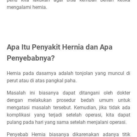
mengalami hernia.
Kesimpulan
Daftar Para Ahli di Artikel Ini
Artikel Lainnya Yang Setopik
Apa Itu Penyakit Hernia dan Apa
Penyebabnya?
Hernia pada dasarnya adalah tonjolan yang muncul di
perut atau di atas pangkal paha.
Masalah ini biasanya dapat ditangani oleh dokter
dengan melakukan prosedur bedah umum untuk
mengatasi masalah tersebut. Kemudian, jika tidak ada
komplikasi yang terjadi setelah operasi, kita dapat
pulang pada hari yang sama setelah menjalani operasi.
Penyebab Hernia biasanya dikarenakan adanya titik