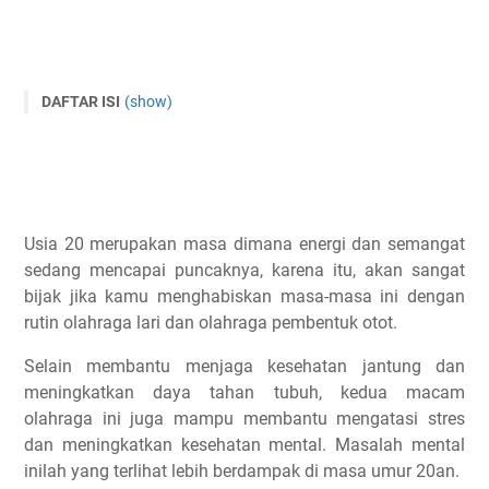
DAFTAR ISI
(show)
Kenapa di Umur 20an Kita Wajib Olahraga?
12 Tips Olahraga di Usia 20
Durasi olahraga
Perbanyak lari dan latihan otot
Usia 20 merupakan masa dimana energi dan semangat
Buat program olahraga yang jelas
sedang mencapai puncaknya, karena itu, akan sangat
Seimbangkan intensitas latihannya
bijak jika kamu menghabiskan masa-masa ini dengan
rutin olahraga lari dan olahraga pembentuk otot.
Biasakan untuk melatih heart rate (HR)
Disiplin dengan jam istirahat
Selain membantu menjaga kesehatan jantung dan
Rutin minum air
meningkatkan daya tahan tubuh, kedua macam
olahraga ini juga mampu membantu mengatasi stres
Variasikan olahraganya
dan meningkatkan kesehatan mental. Masalah mental
Rotasi sepatu lari
inilah yang terlihat lebih berdampak di masa umur 20an.
Isi ulang energi