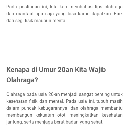
Pada postingan ini, kita kan membahas tips olahraga
Lakukan pemanasan dinamis dan pendinginan
dan manfaat apa saja yang bisa kamu dapatkan. Baik
Perbaiki postur tubuh dengan Yoga or Pilates
dari segi fisik maupun mental.
Cara Membangun Kebiasaan Olahraga di Umur 20an
Cari rasa senang dari olahraga
Buat target-target kecil yang mudah dicapai
Dengarkan kondisi tubuh
Beli perlengkapan olahraga
Pilah pilih circle pertemananmu
Kenapa di Umur 20an Kita Wajib
9 Olahraga Yang Bagus Untuk Usia 20an
Olahraga?
Kardio (Lari)
Latihan kekuatan
Olahraga pada usia 20-an menjadi sangat penting untuk
Bersepeda
kesehatan fisik dan mental. Pada usia ini, tubuh masih
Berenang
dalam puncak kebugarannya, dan olahraga membantu
membangun kekuatan otot, meningkatkan kesehatan
Skipping
jantung, serta menjaga berat badan yang sehat.
Jalan kaki