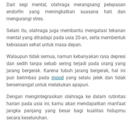
Badminton
Dari segi mental, olahraga merangsang pelepasan
endorfin yang meningkatkan suasana hati dan
Futsal
mengurangi stres.
Martial art
Program Olahraga Umur 20 Tahun
Selain itu, olahraga juga membantu mengatasi tekanan
Pertanyaan Lain di Umur 20 Tahun
mental yang dihadapi pada usia 20-an, serta membentuk
kebiasaan sehat untuk masa depan.
Apakah usia 20 tahun masih bisa menambah tinggi
badan?
Walaupun tidak semua, namun kebanyakan rasa depresi
Berapa berat badan ideal umur 20 tahun?
dan sedih tanpa sebab sering terjadi pada orang yang
Pentingnya Konsisten Olahraga di Usia 20an
jarang bergerak. Karena tubuh jarang bergerak, hal ini
pun berimbas pada
mood
yang selalu jelek dan tidak
Kesimpulan
bersemangat untuk melakukan apapun.
Artikel Lainnya Yang Setopik
Dengan mengintegrasikan olahraga ke dalam rutinitas
harian pada usia ini, kamu akan mendapatkan manfaat
jangka panjang yang besar bagi kualitas hidupmu
secara keseluruhan.